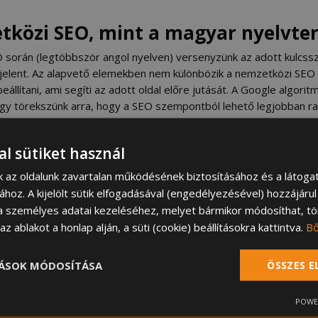
tközi SEO, mint a magyar nyelvter
során (legtöbbször angol nyelven) versenyzünk az adott kulcsszór
elent. Az alapvető elemekben nem különbözik a nemzetközi SEO 
eállítani, ami segíti az adott oldal előre jutását. A Google algori
így törekszünk arra, hogy a SEO szempontból lehető legjobban rak
 szándéknak. A konkurencia elemzése után észre kell vennünk, ho
bbak lehetünk.
al sütiket használ
nk az oldalunk zavartalan működésének biztosításához és a látog
jelentkezzen díjmentes konzultációnkra
!
sához. A kijelölt sütik elfogadásával (engedélyezésével) hozzájáru
a személyes adatai kezeléséhez, melyet bármikor módosíthat, tör
z ablakot a honlap alján, a süti (cookie) beállításokra kattintva.
B
TÁSOK MÓDOSÍTÁSA
ÖSSZES 
POWE