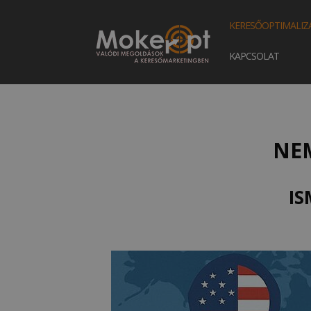
KERESŐOPTIMALIZ
KAPCSOLAT
NE
IS