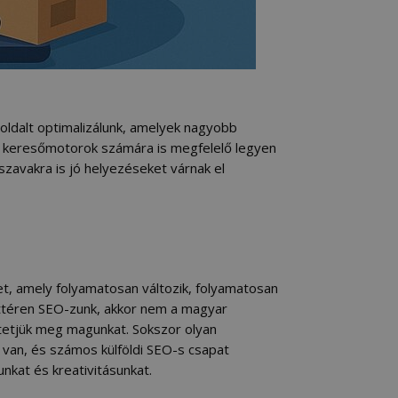
boldalt optimalizálunk, amelyek nagyobb
y a keresőmotorok számára is megfelelő legyen
szavakra is jó helyezéseket várnak el
let, amely folyamatosan változik, folyamatosan
inttéren SEO-zunk, akkor nem a magyar
tetjük meg magunkat. Sokszor olyan
s van, és számos külföldi SEO-s csapat
nkat és kreativitásunkat.