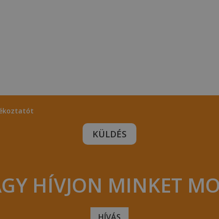
ékoztatót
GY HÍVJON MINKET M
HÍVÁS