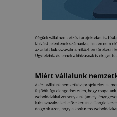
Cégünk vállal nemzetközi projekteket is, több
kihívást jelentenek számunkra, hiszen nem elé
az adott kulcsszavakra, miközben törekedni ke
Ügyfeleink, és ennek a kihívásnak is eleget tu
Miért vállalunk nemzetk
Azért vállalunk nemzetközi projekteket is, me
fejlődik, így elengedhetetlen, hogy csapatun
weboldalakkal versenyzünk (amely lényegese
kulcsszavakra kell előre kerülni a Google ker
dolgozik azon, hogy a konkurens weboldalakat