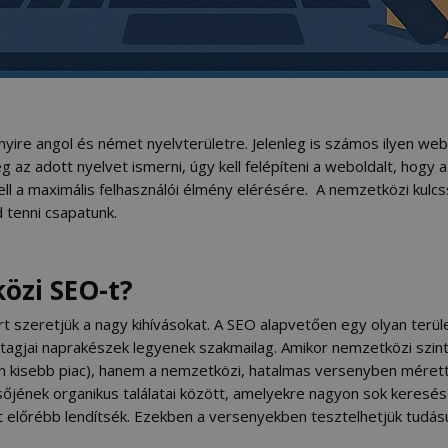
nyire angol és német nyelvterületre. Jelenleg is számos ilyen we
g az adott nyelvet ismerni, úgy kell felépíteni a weboldalt, hog
ll a maximális felhasználói élmény elérésére. A nemzetközi kulcs
d tenni csapatunk.
özi SEO-t?
rt szeretjük a nagy kihívásokat. A SEO alapvetően egy olyan terü
k tagjai naprakészek legyenek szakmailag. Amikor nemzetközi sz
n kisebb piac), hanem a nemzetközi, hatalmas versenyben méret
esőjének organikus találatai között, amelyekre nagyon sok keresé
 előrébb lendítsék. Ezekben a versenyekben tesztelhetjük tudásu