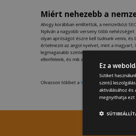
Miért nehezebb a nemze
Ahogy korábban említettük, a nemzetközi SEO 
Nyilván a nagyobb verseny több nehézséget j
olyan apróságot észre kell tudnunk venni, és b
értelmezni az angol nyelvet, mint a magyart, 
legmagasabb szinten feleljen meg a keresési
ellenfeleink, és mik azok, amelyben mi még jo
Ez a webold
Sütiket használu
Olvasson többet a
keresőoptimalizálásról
és
szintű kiszolgálá
aktiválásához és 
megnyithatja ezt a
SÜTIBEÁLLÍ