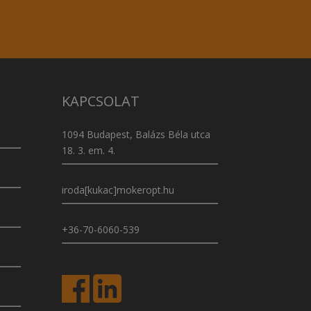
KAPCSOLAT
1094 Budapest, Balázs Béla utca
18. 3. em. 4.
iroda[kukac]mokeropt.hu
+36-70-6060-539