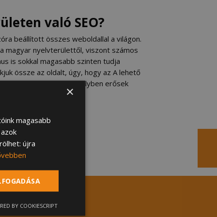
ületen való SEO?
a beállított összes weboldallal a világon.
a magyar nyelvterülettől, viszont számos
tmus is sokkal magasabb szinten tudja
juk össze az oldalt, úgy, hogy az A lehető
gy mik azok a pontok, amelyben erősek
×
atóink magasabb
l azok
ölhet: újra
ővebben
ELFOGADÁSA
RED BY COOKIESCRIPT