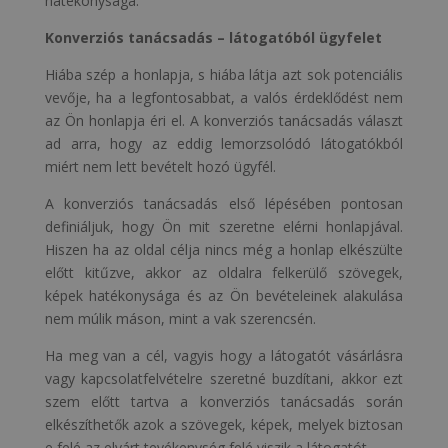
hatékonysága.
Konverziós tanácsadás – látogatóból ügyfelet
Hiába szép a honlapja, s hiába látja azt sok potenciális
vevője, ha a legfontosabbat, a valós érdeklődést nem
az Ön honlapja éri el. A konverziós tanácsadás választ
ad arra, hogy az eddig lemorzsolódó látogatókból
miért nem lett bevételt hozó ügyfél.
A konverziós tanácsadás első lépésében pontosan
definiáljuk, hogy Ön mit szeretne elérni honlapjával.
Hiszen ha az oldal célja nincs még a honlap elkészülte
előtt kitűzve, akkor az oldalra felkerülő szövegek,
képek hatékonysága és az Ön bevételeinek alakulása
nem múlik máson, mint a vak szerencsén.
Ha meg van a cél, vagyis hogy a látogatót vásárlásra
vagy kapcsolatfelvételre szeretné buzdítani, akkor ezt
szem előtt tartva a konverziós tanácsadás során
elkészíthetők azok a szövegek, képek, melyek biztosan
e felé az elvárt tevékenység felé viszik a látogatót.