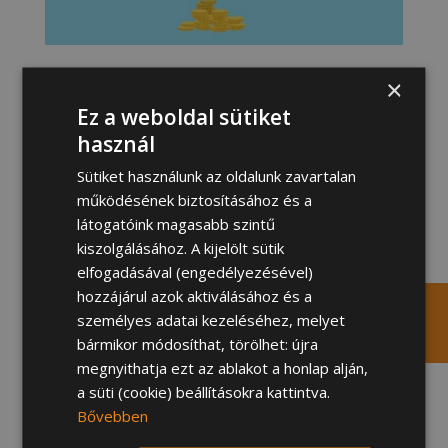
Mit nevezünk konverziónak?
×
Ez a weboldal sütiket
A konverzió egy kívánt cselekvés megvalósulása a
használ
weboldalon vagy más digitális platformon. Ez a
cselekvés lehet vásárlás, regisztráció, hírlevél
Sütiket használunk az oldalunk zavartalan
feliratkozás, űrlap kitöltése, tartalom letöltése, videó
működésének biztosításához és a
megtekintése, vagy bármilyen más, a vállalkozás
látogatóink magasabb szintű
számára értékes interakció.
kiszolgálásához. A kijelölt sütik
Mit nevezünk konverziós
elfogadásával (engedélyezésével)
aránynak?
hozzájárul azok aktiválásához és a
személyes adatai kezeléséhez, melyet
A konverziós arány az a százalékos arány, amely azt
bármikor módosíthat, törölhet: újra
mutatja, hogy a weboldal látogatói közül hányan
megnyithatja ezt az ablakot a honlap alján,
hajtották végre a kívánt cselekvést. A konverziós
a süti (cookie) beállításokra kattintva.
arányt a következő képlettel lehet kiszámítani:
Bővebben
Konverziós arány = (Konverziók száma /