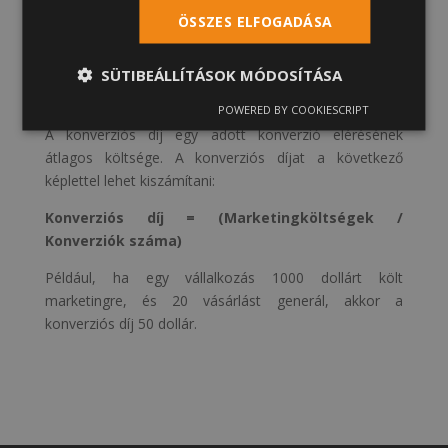
Látogatók száma) x 100%
ÖSSZES ELFOGADÁSA
Például, ha egy weboldalnak 1000 látogatója van, és
20 vásárlás történik, akkor a konverziós arány 2%.
SÜTIBEÁLLÍTÁSOK MÓDOSÍTÁSA
Mi az a konverziós díj?
POWERED BY COOKIESCRIPT
A konverziós díj egy adott konverzió elérésének
átlagos költsége. A konverziós díjat a következő
képlettel lehet kiszámítani:
Konverziós díj = (Marketingköltségek /
Konverziók száma)
Például, ha egy vállalkozás 1000 dollárt költ
marketingre, és 20 vásárlást generál, akkor a
konverziós díj 50 dollár.