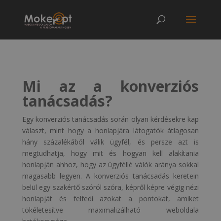
Mi az a konverziós
tanácsadás?
Egy konverziós tanácsadás során olyan kérdésekre kap
választ, mint hogy a honlapjára látogatók átlagosan
hány százalékából válik ügyfél, és persze azt is
megtudhatja, hogy mit és hogyan kell alakítania
honlapján ahhoz, hogy az ügyféllé válók aránya sokkal
magasabb legyen. A konverziós tanácsadás keretein
belül egy szakértő szóról szóra, képről képre végig nézi
honlapját és felfedi azokat a pontokat, amiket
tökéletesítve maximalizálható weboldala