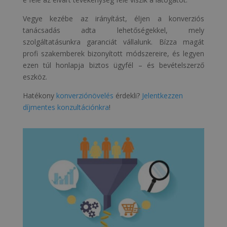
Vegye kezébe az irányítást, éljen a konverziós
tanácsadás adta lehetőségekkel, mely
szolgáltatásunkra garanciát vállalunk. Bízza magát
profi szakemberek bizonyított módszereire, és legyen
ezen túl honlapja biztos ügyfél – és bevételszerző
eszköz.
Hatékony
konverziónövelés
érdekli?
Jelentkezzen
díjmentes konzultációnkra
!