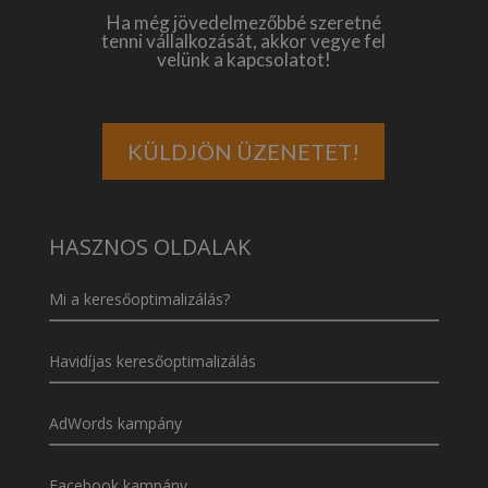
Ha még jövedelmezőbbé szeretné
tenni vállalkozását, akkor vegye fel
velünk a kapcsolatot!
KÜLDJÖN ÜZENETET!
HASZNOS OLDALAK
Mi a keresőoptimalizálás?
Havidíjas keresőoptimalizálás
AdWords kampány
Facebook kampány