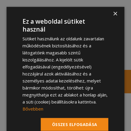
×
Ez a weboldal sütiket
használ
Sütiket használunk az oldalunk zavartalan
működésének biztosításához és a
látogatóink magasabb szintű
kiszolgálásához. A kijelölt sütik
Többéves tapasztalat
elfogadásával (engedélyezésével)
hozzájárul azok aktiválásához és a
személyes adatai kezeléséhez, melyet
bármikor módosíthat, törölhet: újra
megnyithatja ezt az ablakot a honlap alján,
a süti (cookie) beállításokra kattintva.
Bővebben
ÖSSZES ELFOGADÁSA