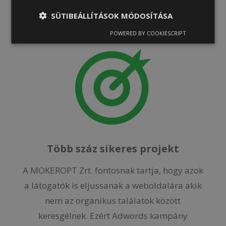
SÜTIBEÁLLÍTÁSOK MÓDOSÍTÁSA
Összeszokott, kreatív csapat
POWERED BY COOKIESCRIPT
Több száz sikeres projekt
A MOKEROPT Zrt. fontosnak tartja, hogy azok
a látogatók is eljussanak a weboldalára akik
nem az organikus találatok között
keresgélnek. Ezért Adwords kampány