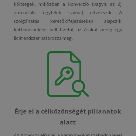
költségek, miközben a konverzió (vagyis az új,
potenciális ügyfelek száma) növekszik. A
szolgáltatás keresőkifejezéseken alapszik,
kattintásonként kell fizetni, az árakat pedig egy
licitrendszer határozza meg.
Érje el a célközönségét pillanatok
alatt
Az Adwords előnyei: a kampányokat szabadon lehet